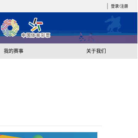
登录/注册
我的赛事
关于我们